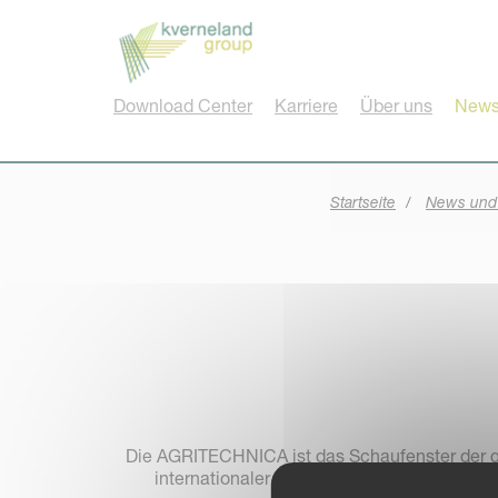
Cookie-Einstellungen
Download Center
Karriere
Über uns
News
Startseite
News und
Die AGRITECHNICA ist das Schaufenster der gl
internationaler Kenner der Agrar-Branche 