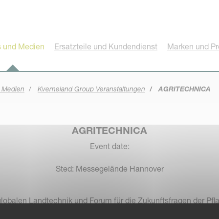
 und Medien
Ersatzteile und Kundendienst
Marken und Pr
 Medien
Kverneland Group Veranstaltungen
AGRITECHNICA
AGRITECHNICA
Event date:
Sted: Messegelände Hannover
obalen Landtechnik und Forum für die Zukunftsfragen der Pfl
und diskutieren Sie mit den Experten aus dem DLG-Netzwerk üb