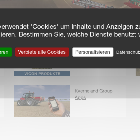
verwendet 'Cookies' um Inhalte und Anzeigen zu
sieren. Bestimmen Sie, welche Dienste benutzt 
Vicon Anbaugeräte
eren
Verbiete alle Cookies
Personalisieren
Datenschu
Kverneland Group
Apps