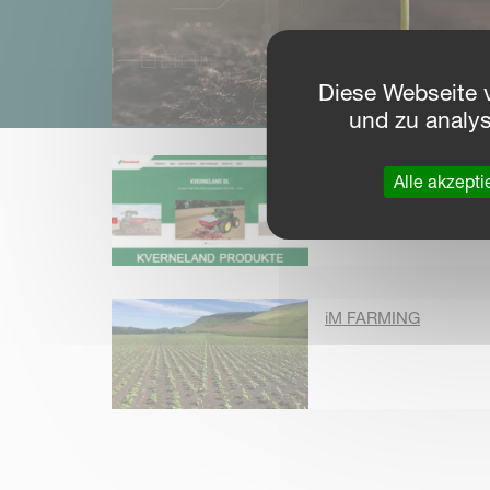
Diese Webseite 
und zu analy
Kverneland
Alle akzepti
Anbaugeräte
iM FARMING