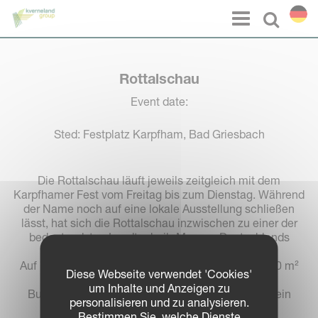
Cookie-Einstellungen
Menu
Select l
Rottalschau
Event date:
Sted: Festplatz Karpfham, Bad Griesbach
Die Rottalschau läuft jeweils zeitgleich mit dem
Karpfhamer Fest vom Freitag bis zum Dienstag. Während
der Name noch auf eine lokale Ausstellung schließen
lässt, hat sich die Rottalschau inzwischen zu einer der
bedeutendsten Landtechnik-Messen Deutschlands
entwickelt.
Auf nunmehr über 70.000 m² Freigelände und 6.000 m²
Diese Webseite verwendet 'Cookies'
Hallen zeigen 600 Firmen aus der gesamten
um Inhalte und Anzeigen zu
Bundesrepublik und dem benachbarten Ausland ein
personalisieren und zu analysieren.
breites Angebot von Waren.
Bestimmen Sie, welche Dienste