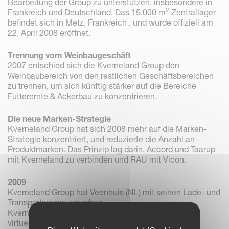
Bearbeitung der Group zu ünterstützen, insbesondere in
2
Frankreich und Deutschland. Das 15.000 m
Zentrallager
befindet sich in Metz, Frankreich , und wurde offiziell am
22. April 2008 eröffnet.
Trennung vom Weinbaugeschäft
2007 entschied sich die Kverneland Group den
Weinbaubereich von den restlichen Geschäftsbereichen
zu trennen, um sich künftig stärker auf die Bereiche
Futterernte & Ackerbau zu konzentrieren.
Die neue Marken-Strategie
Kverneland Group hat sich 2008 mehr auf die Marken-
Strategie konzentriert, und reduzierte die Anzahl an
Produktmarken. Das Prinzip lag darin, Accord und Taarup
mit Kverneland zu verbinden und RAU mit Vicon.
2009
Kverneland Group hat Veenhuis (NL) mit seinen Lade- und
Transportwagen erworben
Kverneland Group führte die zweite Generation des
virtuellen Terminals ein: IsoMatch Tellus