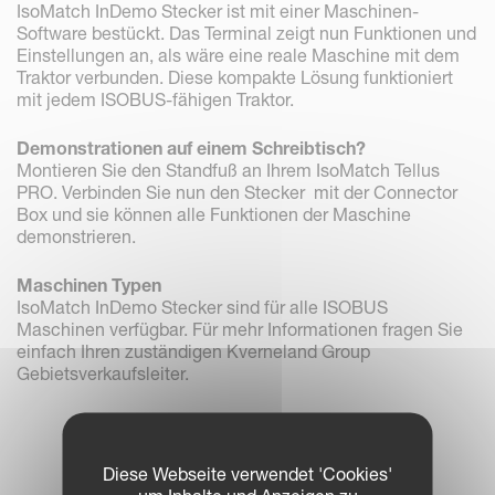
IsoMatch InDemo Stecker ist mit einer Maschinen-
Software bestückt. Das Terminal zeigt nun Funktionen und
Einstellungen an, als wäre eine reale Maschine mit dem
Traktor verbunden. Diese kompakte Lösung funktioniert
mit jedem ISOBUS-fähigen Traktor.
Demonstrationen auf einem Schreibtisch?
Montieren Sie den Standfuß an Ihrem IsoMatch Tellus
PRO. Verbinden Sie nun den Stecker mit der Connector
Box und sie können alle Funktionen der Maschine
demonstrieren.
Maschinen Typen
IsoMatch InDemo Stecker sind für alle ISOBUS
Maschinen verfügbar. Für mehr Informationen fragen Sie
einfach Ihren zuständigen Kverneland Group
Gebietsverkaufsleiter.
Diese Webseite verwendet 'Cookies'