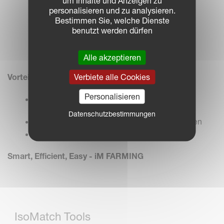
um Inhalte und Anzeigen zu
personalisieren und zu analysieren.
Bestimmen Sie, welche Dienste
benutzt werden dürfen
Alle akzeptieren
Verbiete alle Cookies
Vorteile im Überblick
Personalisieren
Eine kompakte Lösung, um
ISOBUS Kompatibilitäten zu zeigen
Datenschutzbestimmungen
Voll funktionsfähig auch ohne reale Maschinen
Einfach Plug & Play
Smart, Efficient, Easy - iM FARMING
IsoMatch Tools