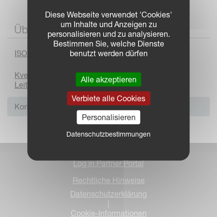
Diese Webseite verwendet 'Cookies'
um Inhalte und Anzeigen zu
Über ISOBUS
personalisieren und zu analysieren.
Bestimmen Sie, welche Dienste
benutzt werden dürfen
ISOBUS
Kverneland Group und AEF - Mitglieder und
Alle akzeptieren
Leitungsausschuss
Verbiete alle Cookies
Kompatibilitäts-Check
Personalisieren
Datenschutzbestimmungen
Log in Partner Portal
Rechtliche Hinweise
Datenschutzerklärung
|
Cookie-Informationen