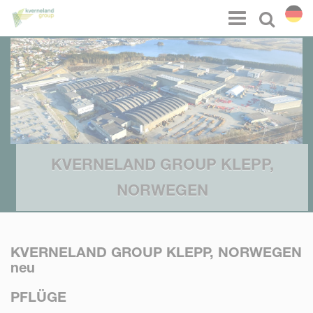
Cookie-Einstellungen
Menu
Select l
KVERNELAND GROUP KLEPP,
NORWEGEN
KVERNELAND GROUP KLEPP, NORWEGEN
neu
PFLÜGE