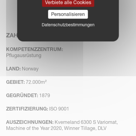
Verbiete alle Cookies
Personalisieren
Datenschutzbestimmungen
ZAHLEN & FAKTEN
KOMPETENZZENTRUM:
Pflugausrüstung
LAND:
Norway
GEBIET:
72.000m²
GEGRÜNDET:
1879
ZERTIFIZIERUNG:
ISO 9001
AUSZEICHNUNGEN:
Kverneland 6300 S Variomat,
Machine of the Year 2020, Winner Tillage, DLV