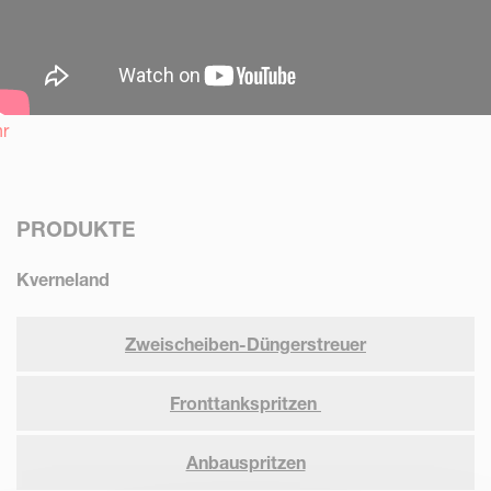
hr
PRODUKTE
Kverneland
Zweischeiben-Düngerstreuer
Fronttankspritzen
Anbauspritzen