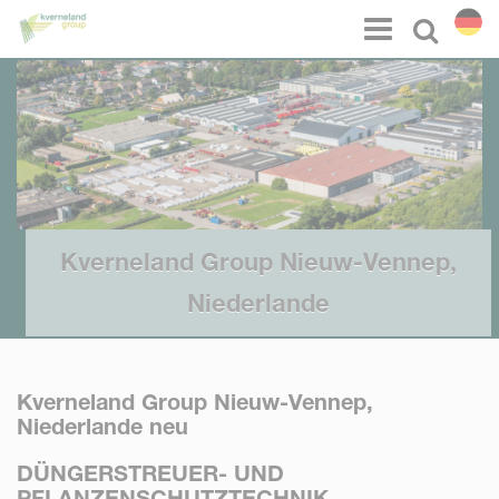
Cookie-Einstellungen
Menu
Select l
Kverneland Group Nieuw-Vennep,
Niederlande
Kverneland Group Nieuw-Vennep,
Niederlande neu
DÜNGERSTREUER- UND
PFLANZENSCHUTZTECHNIK