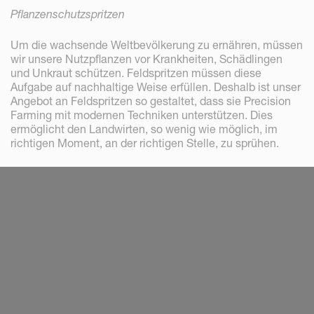
Pflanzenschutzspritzen
Um die wachsende Weltbevölkerung zu ernähren, müssen
wir unsere Nutzpflanzen vor Krankheiten, Schädlingen
und Unkraut schützen. Feldspritzen müssen diese
Aufgabe auf nachhaltige Weise erfüllen. Deshalb ist unser
Angebot an Feldspritzen so gestaltet, dass sie Precision
Farming mit modernen Techniken unterstützen. Dies
ermöglicht den Landwirten, so wenig wie möglich, im
richtigen Moment, an der richtigen Stelle, zu sprühen.