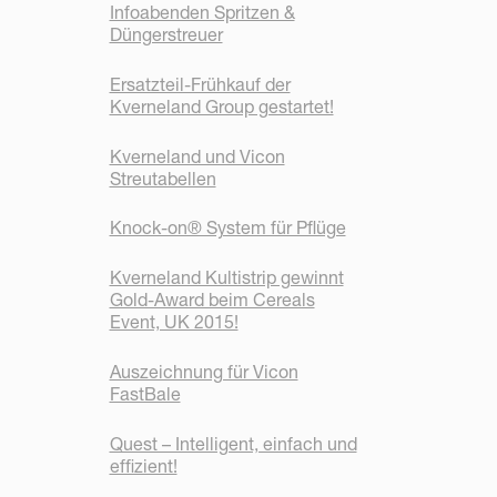
Infoabenden Spritzen &
Düngerstreuer
Ersatzteil-Frühkauf der
Kverneland Group gestartet!
Kverneland und Vicon
Streutabellen
Knock-on® System für Pflüge
Kverneland Kultistrip gewinnt
Gold-Award beim Cereals
Event, UK 2015!
Auszeichnung für Vicon
FastBale
Quest – Intelligent, einfach und
effizient!