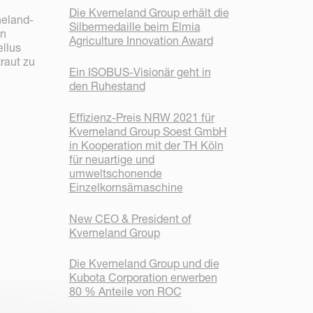
Die Kverneland Group erhält die
neland-
Silbermedaille beim Elmia
in
Agriculture Innovation Award
ellus
traut zu
Ein ISOBUS-Visionär geht in
den Ruhestand
Effizienz-Preis NRW 2021 für
Kverneland Group Soest GmbH
in Kooperation mit der TH Köln
für neuartige und
umweltschonende
Einzelkornsämaschine
New CEO & President of
Kverneland Group
Die Kverneland Group und die
Kubota Corporation erwerben
80 % Anteile von ROC