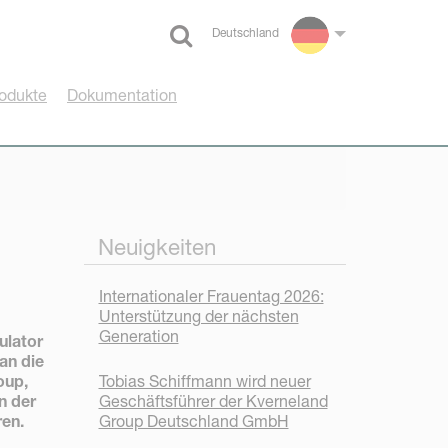
Deutschland
Select language
odukte
Dokumentation
Neuigkeiten
Internationaler Frauentag 2026:
Unterstützung der nächsten
Generation
ulator
an die
Tobias Schiffmann wird neuer
oup,
Geschäftsführer der Kverneland
n der
Group Deutschland GmbH
ren.